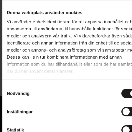
Lägg i varukorg
Denna webbplats använder cookies
1 års öppet köp
1 års fri service
Vi använder enhetsidentifierare för att anpassa innehållet oc
Hämta i butik
annonserna till användarna, tillhandahålla funktioner för socia
medier och analysera vår trafik. Vi vidarebefordrar även såd
identifierare och annan information från din enhet till de socia
medier och annons- och analysföretag som vi samarbetar m
Produktinformation
Dessa kan i sin tur kombinera informationen med annan
information som du har tillhandahållit eller som de har samlat
Supacaz Diamond Kush cykelhandtag med
när du har använt deras tjänster.
Tekniska specifikationer
diamantmönster och perfekt kontroll. Låsringarna i
aluminium har Supacaz oil slick-finish.
S
Allmänt
Nödvändig
a
Högpresterande gummi med dubbel densitet
m
STORLEK
Onesize
30 mm i diameter
t
Inställningar
VARUMÄRKE
Supacaz
y
Star Ringz lasergraverad lågsring i anodiserad
VI KAN CYKLAR.
c
Hos oss hittar du kvalitetscyklar från välkända
aluminium
k
Statistik
varumärken och alla cykeltillbehör du behöver för den