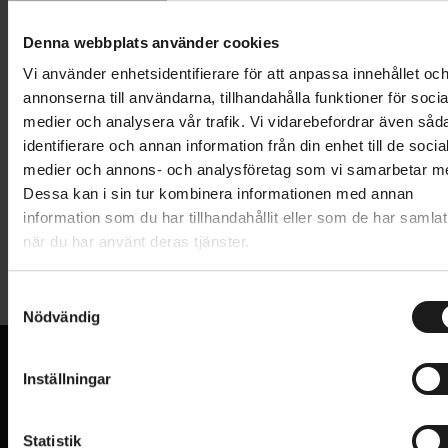
Lägg i varukorg
Denna webbplats använder cookies
1 års öppet köp
1 års fri service
Vi använder enhetsidentifierare för att anpassa innehållet oc
Hämta i butik
annonserna till användarna, tillhandahålla funktioner för socia
medier och analysera vår trafik. Vi vidarebefordrar även såd
identifierare och annan information från din enhet till de socia
medier och annons- och analysföretag som vi samarbetar m
Produktinformation
Dessa kan i sin tur kombinera informationen med annan
information som du har tillhandahållit eller som de har samlat
CST C-213 däck med däckdimension 16x1.75" (47-
när du har använt deras tjänster.
Tekniska specifikationer
305), för 16-tumshjul.
S
Allmänt
Nödvändig
a
m
ANVÄNDNINGSOMRÅDE
Barn och junior
t
Inställningar
DÄCKDIMENSION
16x1.75
y
VI KAN CYKLAR.
c
Hos oss hittar du kvalitetscyklar från välkända
HJULSTORLEK
16
k
Statistik
varumärken och alla cykeltillbehör du behöver för den