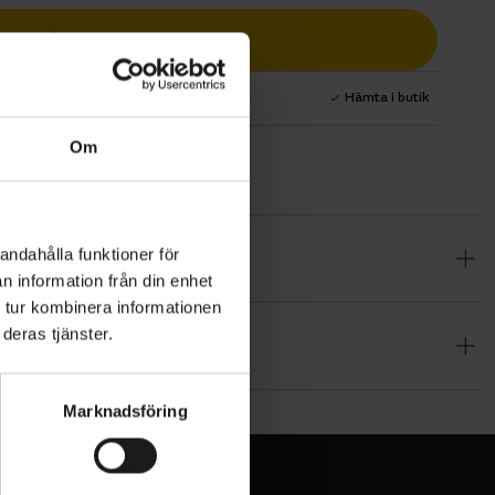
Lägg i varukorg
1 års fri service
Hämta i butik
Om
andahålla funktioner för
ke isolerad
n information från din enhet
ärme
 tur kombinera informationen
romsar och
deras tjänster.
ttentätt,
 regn och
Marknadsföring