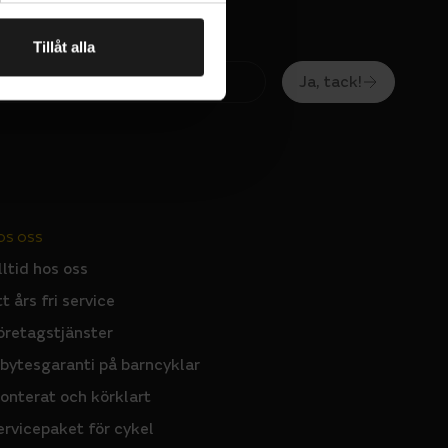
Tillåt alla
Ja, tack!
OS OSS
lltid hos oss
tt års fri service
öretagstjänster
nbytesgaranti på barncyklar
onterat och körklart
ervicepaket för cykel