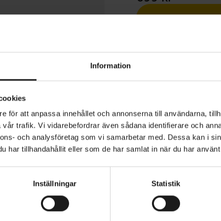
1 års öppet köp
Information
cookies
e för att anpassa innehållet och annonserna till användarna, tillh
e Mistral Split Mitt är en varm och vattentät cykelhands
vår trafik. Vi vidarebefordrar även sådana identifierare och anna
ft Gold för vintercykling. Trefingerdesignen ger extra v
nnons- och analysföretag som vi samarbetar med. Dessa kan i sin
om den behåller rörelsefriheten för enkel hantering av b
har tillhandahållit eller som de har samlat in när du har använt 
dskarna är sydda i slitstarkt, smidigt material med ett va
rt membran som håller dina händer torra och bekväma i
TERIAL
HANDSKAR - TYP
vindtätt
Långa
Inställningar
Statistik
SÄSONG
 vintercykelhandskar
Höst/vinter
gerversion separerad mellan lång- och ringfinger