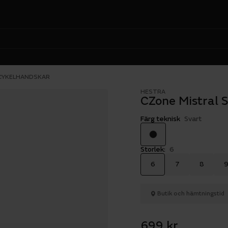
 CYKELHANDSKAR
HESTRA
CZone Mistral S
Färg teknisk
Svart
Storlek:
6
6
7
8
Butik och hämtningstid
699 kr