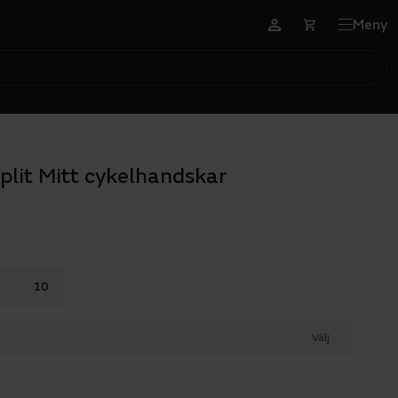
Meny
plit Mitt cykelhandskar
9
10
Välj