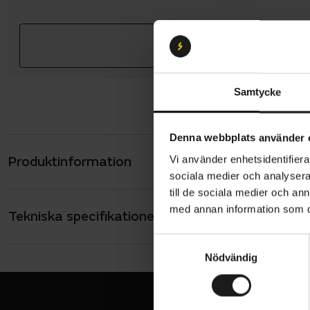
Samtycke
Denna webbplats använder 
Produktinformation
Vi använder enhetsidentifierar
Hestra CZon
sociala medier och analysera 
med Primalo
till de sociala medier och a
samtidigt s
med annan information som du 
Tekniska specifikationer
Allmänt
växlar. Han
andningsba
FUNKTIONSMA
S
Vattentätt + 
blötsnö.
Nödvändig
a
MATERIAL
m
Polyamid
Varma
t
VARUMÄRKE
Trefin
y