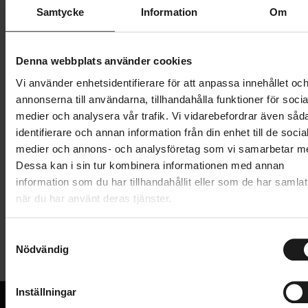
Samtycke
Information
Om
219 kr
Denna webbplats använder cookies
Lägg i varukorg
Vi använder enhetsidentifierare för att anpassa innehållet oc
annonserna till användarna, tillhandahålla funktioner för socia
1 års öppet köp
1 års fri service
medier och analysera vår trafik. Vi vidarebefordrar även såd
Hämta i butik
identifierare och annan information från din enhet till de socia
medier och annons- och analysföretag som vi samarbetar m
Dessa kan i sin tur kombinera informationen med annan
Produktinformation
information som du har tillhandahållit eller som de har samlat
när du har använt deras tjänster.
Atran/Velo Dux Center är ett elegant, stilrent och
Tekniska specifikationer
modernt cykelstöd som monteras på ramfäste precis
S
Nödvändig
a
framför bakhjulet. Den justerbara längden passar
Allmänt
m
cyklar med en hjulstorlek på 26-28 tum.
t
Inställningar
VARUMÄRKE
y
Atran/Velo