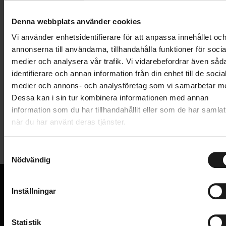
Lägg i varukorg
Denna webbplats använder cookies
1 års öppet köp
1 års fri service
Vi använder enhetsidentifierare för att anpassa innehållet oc
Hämta i butik
annonserna till användarna, tillhandahålla funktioner för socia
medier och analysera vår trafik. Vi vidarebefordrar även såd
identifierare och annan information från din enhet till de socia
medier och annons- och analysföretag som vi samarbetar m
Produktinformation
Dessa kan i sin tur kombinera informationen med annan
information som du har tillhandahållit eller som de har samlat
Cykelkorg för juniorcyklar 24". För montering fram på
när du har använt deras tjänster.
Tekniska specifikationer
styrlager, inklusive stag.
S
Allmänt
Nödvändig
a
m
Dimensioner: 280 x 190 x 180 mm
KORG - TYP
Fram
t
Inställningar
VARUMÄRKE
Stag: 355 mm
Spectra
y
VI KAN CYKLAR.
c
Hos oss hittar du kvalitetscyklar från välkända
k
Statistik
varumärken och alla cykeltillbehör du behöver för den