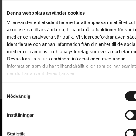
Lägg i varukorg
Denna webbplats använder cookies
1 års öppet köp
1 års fri service
Vi använder enhetsidentifierare för att anpassa innehållet oc
Hämta i butik
annonserna till användarna, tillhandahålla funktioner för socia
medier och analysera vår trafik. Vi vidarebefordrar även såd
identifierare och annan information från din enhet till de socia
medier och annons- och analysföretag som vi samarbetar m
Produktinformation
Dessa kan i sin tur kombinera informationen med annan
information som du har tillhandahållit eller som de har samlat
Cykelkorg för pakethållare, sidohängd. Passar både
när du har använt deras tjänster.
Tekniska specifikationer
höger och vänster sida. Dimensioner: 33 x 24 x 32
cm.
S
Allmänt
Nödvändig
a
m
KORG - TYP
Bak
t
Inställningar
VARUMÄRKE
Spectra
y
VI KAN CYKLAR.
c
Hos oss hittar du kvalitetscyklar från välkända
k
Statistik
varumärken och alla cykeltillbehör du behöver för den