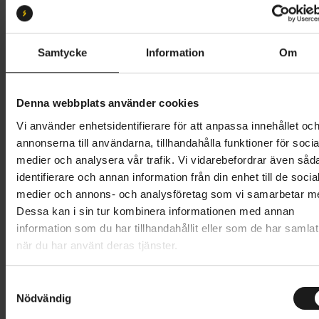
49
Butik och hämtningstid
Välj
Samtycke
Information
Om
93 995 kr
Denna webbplats använder cookies
Lägg i varukorg
Vi använder enhetsidentifierare för att anpassa innehållet oc
annonserna till användarna, tillhandahålla funktioner för socia
Betala med Resurs
Läs mer
medier och analysera vår trafik. Vi vidarebefordrar även såd
identifierare och annan information från din enhet till de socia
1 års öppet köp
1 års fri service
medier och annons- och analysföretag som vi samarbetar m
Hämta i butik
Dessa kan i sin tur kombinera informationen med annan
information som du har tillhandahållit eller som de har samlat
när du har använt deras tjänster.
Produktinformation
S
Specialized Crux är en gravelcykel som klarar mer än
Nödvändig
a
Tekniska specifikationer
de flesta tack vare frigång för rejält breda däck och
m