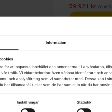
59 921 kr
70 495 
Betala med R
1 års öppet köp
Information
cookies
e för att anpassa innehållet och annonserna till användarna, tillh
vår trafik. Vi vidarebefordrar även sådana identifierare och anna
 Crux är en av de lättaste gravelcyklarna på marknaden. 
nnons- och analysföretag som vi samarbetar med. Dessa kan i sin
lesta tack vare utrymme för rejält breda däck på upp til
har tillhandahållit eller som de har samlat in när du har använt 
 frigång ger större möjligheter att cykla var som helst, i ful
Inställningar
Statistik
 ram i FACT 10r-kolfiber med prestationsinriktad gravel
VARUMÄRKE
Specialized
sorienterad sittställning som ökar din effektivitet och gö