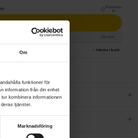
Prishistor
kr
ik
Lägg i varukorg
esurs
Läs mer
1 års fri service
Hämta i butik
Om
andahålla funktioner för
n information från din enhet
Den klarar
 tur kombinera informationen
l 47c/650b x
deras tjänster.
l fart.
Marknadsföring
geometri
r det