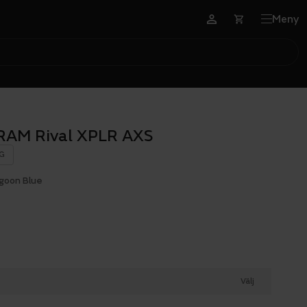
Meny
SRAM Rival XPLR AXS
G
goon Blue
Välj