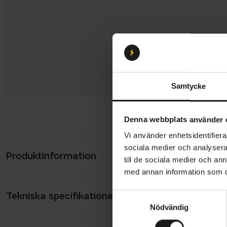
Samtycke
Denna webbplats använder 
Vi använder enhetsidentifierar
sociala medier och analysera 
Produktinformation
Specialized
till de sociala medier och a
mer än de f
med annan information som du 
2,1”. Större
Tekniska specifikationer
Allmänt
S
Nödvändig
a
Crux har en
ANTAL VÄXLAR
m
13
med tävling