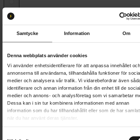
Ramstorlek
49
49
52
54
56
58
61
Samtycke
Information
Om
Butik och hämtningstid
Välj
Denna webbplats använder cookies
46 995 kr
Vi använder enhetsidentifierare för att anpassa innehållet oc
Lägg i varukorg
annonserna till användarna, tillhandahålla funktioner för socia
medier och analysera vår trafik. Vi vidarebefordrar även såd
Betala med Resurs
Läs mer
identifierare och annan information från din enhet till de socia
medier och annons- och analysföretag som vi samarbetar m
1 års öppet köp
1 års fri service
Dessa kan i sin tur kombinera informationen med annan
Hämta i butik
information som du har tillhandahållit eller som de har samlat
när du har använt deras tjänster.
Produktinformation
S