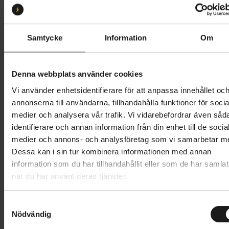
49
Butik och hämtningstid
Välj
Samtycke
Information
Om
122 995 kr
Denna webbplats använder cookies
Lägg i varukorg
Vi använder enhetsidentifierare för att anpassa innehållet oc
annonserna till användarna, tillhandahålla funktioner för socia
Betala med Resurs
Kontantinsats
18449 SEK
.
Läs mer
medier och analysera vår trafik. Vi vidarebefordrar även såd
identifierare och annan information från din enhet till de socia
1 års öppet köp
1 års fri service
medier och annons- och analysföretag som vi samarbetar m
Hämta i butik
Dessa kan i sin tur kombinera informationen med annan
information som du har tillhandahållit eller som de har samlat
när du har använt deras tjänster.
Produktinformation
S
Eat My Dust
Nödvändig
a
Tekniska specifikationer
Crux 5 S-Level har sitt ursprung i den snabbaste
m