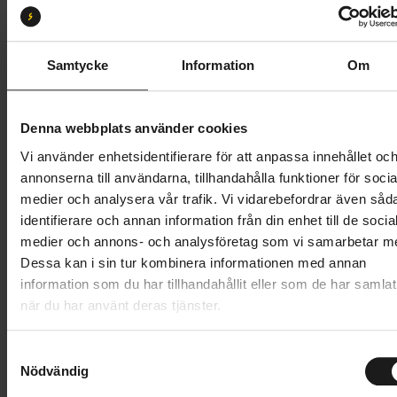
M
Butik och hämtningstid
Välj
Samtycke
Information
Om
9 495 kr
Denna webbplats använder cookies
Lägg i varukorg
Vi använder enhetsidentifierare för att anpassa innehållet oc
annonserna till användarna, tillhandahålla funktioner för socia
Betala med Resurs
Läs mer
medier och analysera vår trafik. Vi vidarebefordrar även såd
identifierare och annan information från din enhet till de socia
1 års öppet köp
1 års fri service
medier och annons- och analysföretag som vi samarbetar m
Hämta i butik
Dessa kan i sin tur kombinera informationen med annan
information som du har tillhandahållit eller som de har samlat
när du har använt deras tjänster.
Produktinformation
S
Our updated low-step-through trekking/hybrid bike
Nödvändig
a
Tekniska specifikationer
now has more tyre clearance for an even more
m