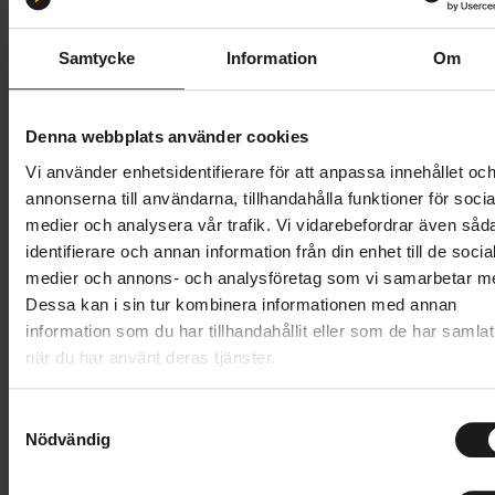
28-622
26-622
32-622
35-622
Samtycke
Information
Om
Butik och hämtningstid
Välj
889 kr
Denna webbplats använder cookies
Vi använder enhetsidentifierare för att anpassa innehållet oc
Lägg i varukorg
annonserna till användarna, tillhandahålla funktioner för socia
medier och analysera vår trafik. Vi vidarebefordrar även såd
1 års öppet köp
1 års fri service
identifierare och annan information från din enhet till de socia
Hämta i butik
medier och annons- och analysföretag som vi samarbetar m
Dessa kan i sin tur kombinera informationen med annan
information som du har tillhandahållit eller som de har samlat
när du har använt deras tjänster.
Produktinformation
S
Cinturato Velo TLR är ett cykeldäck som är perfekt
Nödvändig
a
Tekniska specifikationer
för långa sträckor. Pirellis tidigare erfarenhet och
m
pålitligheten hos SmartNET Silica-tekniken, i