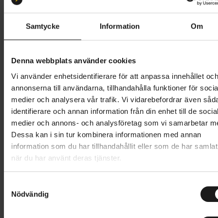
26-622
28-622
32-622
35-622
Samtycke
Information
Om
Butik och hämtningstid
Välj
469 kr
Denna webbplats använder cookies
Vi använder enhetsidentifierare för att anpassa innehållet oc
Lägg i varukorg
annonserna till användarna, tillhandahålla funktioner för socia
medier och analysera vår trafik. Vi vidarebefordrar även såd
1 års öppet köp
1 års fri service
identifierare och annan information från din enhet till de socia
Hämta i butik
medier och annons- och analysföretag som vi samarbetar m
Dessa kan i sin tur kombinera informationen med annan
information som du har tillhandahållit eller som de har samlat
när du har använt deras tjänster.
Produktinformation
S
Cinturato Sport är ett cykeldäck utformat för att
Nödvändig
a
Tekniska specifikationer
erbjuda skydd och längre hållbarhet under olika
m
förhållanden, på allt från helgturer till stadspendling.