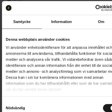
M
L
Butik och hämtningstid
Välj
Samtycke
Information
Om
24 396 kr
30 495 kr
Prishistorik
Denna webbplats använder cookies
Lägg i varukorg
Vi använder enhetsidentifierare för att anpassa innehållet oc
annonserna till användarna, tillhandahålla funktioner för socia
Betala med Resurs
Läs mer
medier och analysera vår trafik. Vi vidarebefordrar även såd
identifierare och annan information från din enhet till de socia
1 års öppet köp
1 års fri service
medier och annons- och analysföretag som vi samarbetar m
Hämta i butik
Dessa kan i sin tur kombinera informationen med annan
information som du har tillhandahållit eller som de har samlat
när du har använt deras tjänster.
Produktinformation
S
Nödvändig
a
Specialized Chisel är en av de lättaste och snabbaste