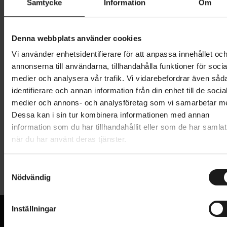
Samtycke
Information
Om
749 kr
Lägg i varukorg
Denna webbplats använder cookies
Vi använder enhetsidentifierare för att anpassa innehållet oc
1 års öppet köp
1 års fri service
annonserna till användarna, tillhandahålla funktioner för socia
Hämta i butik
medier och analysera vår trafik. Vi vidarebefordrar även såd
identifierare och annan information från din enhet till de socia
medier och annons- och analysföretag som vi samarbetar m
Dessa kan i sin tur kombinera informationen med annan
Produktinformation
information som du har tillhandahållit eller som de har samlat
när du har använt deras tjänster.
Atran/Velo Carry är en snygg och multifunktionell
Tekniska specifikationer
korg med sluten design som håller dina saker säkra.
S
Korgen kan vändas både framåt och i sidled tack vare
Nödvändig
a
Allmänt
det smarta hålmönstret i botten. Den är utrustad
m
med AVS-systemet, så att du enkelt kan klicka fast
t
FÄSTE
Inställningar
AVS-fäste
y
den på AVS-pakethållare.
KORG - TYP