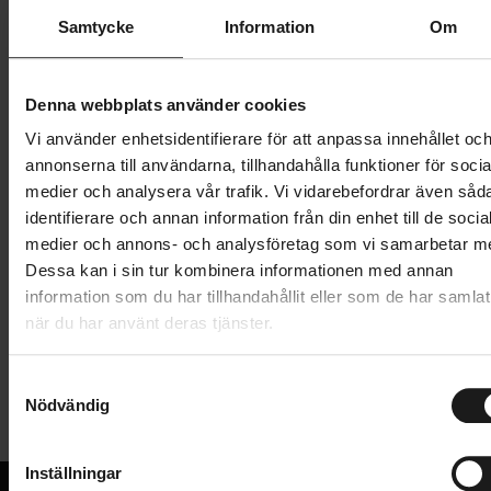
Samtycke
Information
Om
41 995 kr
Lägg i varukorg
Denna webbplats använder cookies
Betala med Resurs
Läs mer
Vi använder enhetsidentifierare för att anpassa innehållet oc
annonserna till användarna, tillhandahålla funktioner för socia
1 års öppet köp
1 års fri service
medier och analysera vår trafik. Vi vidarebefordrar även såd
Hämta i butik
identifierare och annan information från din enhet till de socia
medier och annons- och analysföretag som vi samarbetar m
Dessa kan i sin tur kombinera informationen med annan
information som du har tillhandahållit eller som de har samlat
Produktinformation
när du har använt deras tjänster.
Cargobike Classic Kindergarden är en praktisk
S
Tekniska specifikationer
lådcykel för dig som vill transportera många barn,
Nödvändig
a
massor av prylar eller rejält med utrustning. Lådan är
m
Allmänt
byggd över hjulen och erbjuder därmed det största
t
Inställningar
lastutrymmet bland Cargobikes modeller. Upp till sex
ANTAL HJUL
y