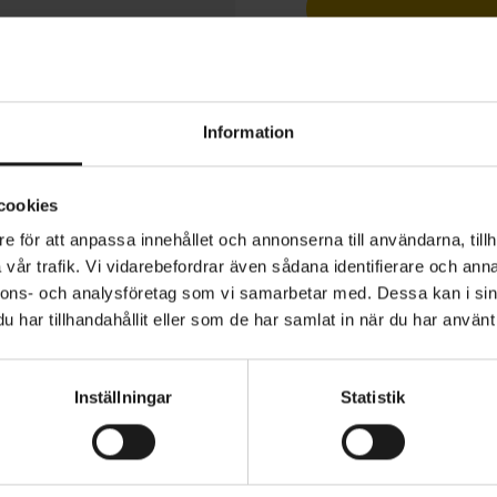
1 års öppet köp
Information
cookies
ss är en ergonomisk cykelbarnstol som monteras på pak
e för att anpassa innehållet och annonserna till användarna, tillh
har en sovfunktion och kan lutas bakåt i max 20 grader, v
vår trafik. Vi vidarebefordrar även sådana identifierare och anna
ekväm viloställning. Barnstolen är designad för att växa i
nnons- och analysföretag som vi samarbetar med. Dessa kan i sin
sterbart ryggstöd som säkerställer en perfekt höjd på a
har tillhandahållit eller som de har samlat in när du har använt 
växer. Utformningen ger gott om utrymme för hjälmen ut
MONTERING
REKOMMENDERAD MAXVIKT
22 kg
cks framåt.
Inställningar
Statistik
tolen kan enkelt manövreras med en hand så att du kan 
igt med den andra handen för barnets säkerhet. Stolen h