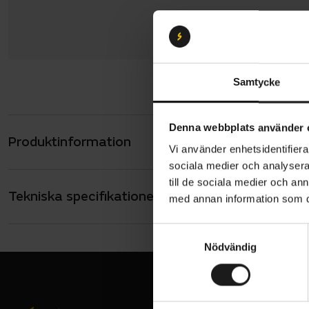
Samtycke
Denna webbplats använder 
Produktinformation
Hamax Care
Vi använder enhetsidentifierar
Barnstolen 
sociala medier och analysera 
barnet en b
till de sociala medier och a
Tekniska specifikationer
Allmänt
steglöst ju
med annan information som du 
när barnet 
BARNSTOL - 
Pakethållare
S
huvudet try
Nödvändig
a
VARUMÄRKE
Hamax
m
Cykelbarns
t
cykeln stad
y