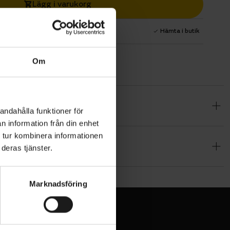
Lägg i varukorg
1 års fri service
Hämta i butik
Om
ethållaren.
andahålla funktioner för
ilket ger
n information från din enhet
 och har ett
 tur kombinera informationen
xelremmarna
deras tjänster.
an att
Marknadsföring
hålla
ar reflex