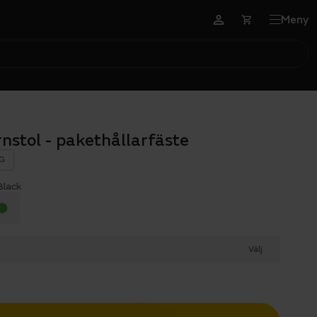
Meny
nstol - pakethållarfäste
G
Black
Välj