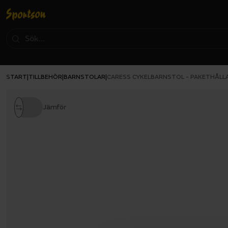
START
TILLBEHÖR
BARNSTOLAR
|
|
|
CARESS CYKELBARNSTOL - PAKETHÅLL
Jämför