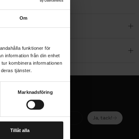
Om
 34 liter.
sta,
ln kan
andahålla funktioner för
bagaget.
n information från din enhet
och cyklar
 tur kombinera informationen
deras tjänster.
Marknadsföring
sig torra
Ja, tack!
Tillåt alla