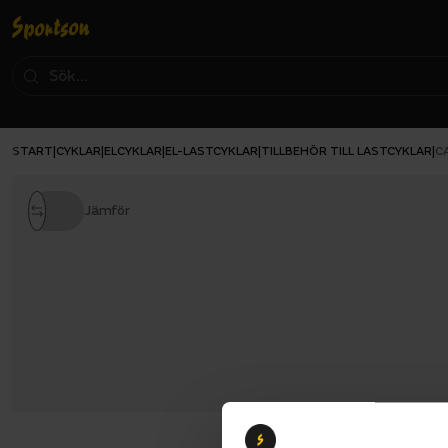
START
CYKLAR
ELCYKLAR
EL-LASTCYKLAR
TILLBEHÖR TILL LASTCYKLAR
|
|
|
|
|
C
Jämför