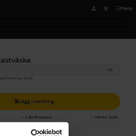
Meny
lastväska
Välj
 upphämtning i butik
Lägg i varukorg
1 års fri service
Hämta i butik