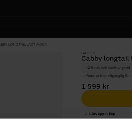
ABBY LONGTAIL LASTVÄSKA
GAZELLE
Cabby longtail 
Butik och hämtningstid
Finns enbart tillgänglig för
1 599 kr
1 års öppet köp