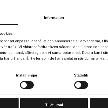
Information
nter Lock RT-EM300 bromsskiva, 160 mm. Monterings
cookies
 är snabbt och enkelt att montera och ta bort rotorer, tac
et och låsringsdesignen.
e för att anpassa innehållet och annonserna till användarna, tillh
vår trafik. Vi vidarebefordrar även sådana identifierare och anna
r Lock-skivbromssystem
nnons- och analysföretag som vi samarbetar med. Dessa kan i sin
BROMSSYSTEM
mm
Skivbroms, hydraulisk
har tillhandahållit eller som de har samlat in när du har använt 
MSSKIVA
VARUMÄRKE
kompatibel med metallbromsbelägg
Shimano
Inställningar
Statistik
menderad bromssats: MT520/MT500/MT420/MT400
PRENUMERERA PÅ VÅRT NYHETSBREV
E
M
A
I
Tillåt urval
L