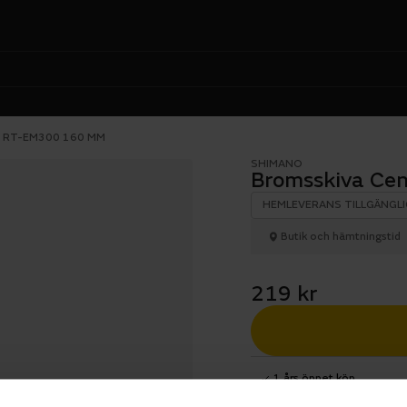
 RT-EM300 160 MM
SHIMANO
Bromsskiva Ce
HEMLEVERANS TILLGÄNGLI
Butik och hämtningstid
219 kr
1 års öppet köp