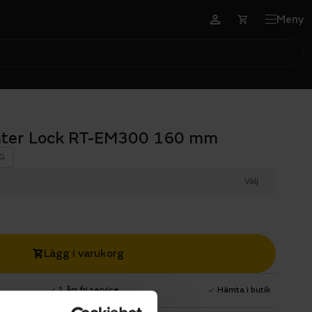
Meny
nter Lock RT-EM300 160 mm
G
Välj
Lägg i varukorg
1 års fri service
Hämta i butik