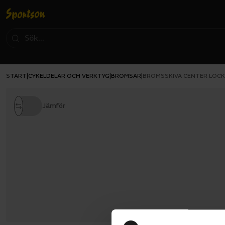
START
CYKELDELAR OCH VERKTYG
BROMSAR
|
|
|
BROMSSKIVA CENTER LOCK
Jämför