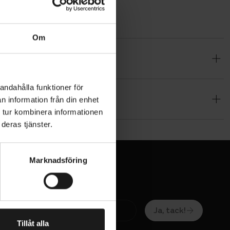
Om
systemet
k vare
andahålla funktioner för
n information från din enhet
 tur kombinera informationen
deras tjänster.
Marknadsföring
Ja, tack!
Tillåt alla