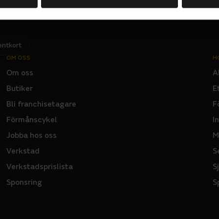
Jag har läst och godkänner Sportsons
integritetspolicy
.
I
N
P
U
T
entkort
OM OSS
H
Om oss
A
Butiker
E
Bli franchisetagare
F
Förmånscykel
I
Jobba hos oss
M
Verkstad
S
Verkstadsprislista
S
Sponsring
S