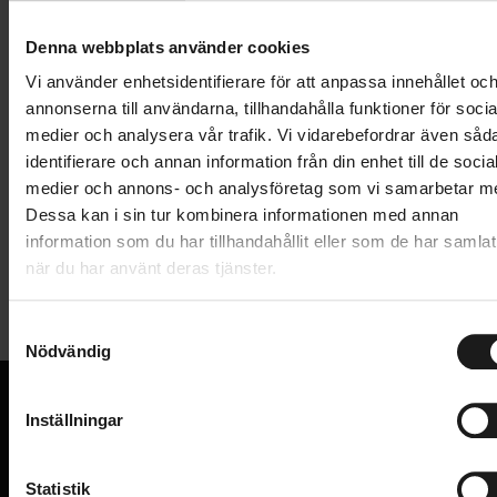
Lägg i varukorg
Denna webbplats använder cookies
1 års öppet köp
1 års fri service
Vi använder enhetsidentifierare för att anpassa innehållet oc
Hämta i butik
annonserna till användarna, tillhandahålla funktioner för socia
medier och analysera vår trafik. Vi vidarebefordrar även såd
identifierare och annan information från din enhet till de socia
medier och annons- och analysföretag som vi samarbetar m
Produktinformation
Dessa kan i sin tur kombinera informationen med annan
information som du har tillhandahållit eller som de har samlat
Shimano Nexus BL-C6010 vänster bromshandtag.
när du har använt deras tjänster.
Tekniska specifikationer
Bromshandtaget har omkalibrerats för ökad
bromskraft under tung belastning och är kompatibelt
S
Allmänt
med v-broms och rullkamsbromsar. Handtaget har
Nödvändig
a
reach-justering.
m
BROMSDEL
Bromsreglage
t
Inställningar
BROMSSYSTEM
Fälgbroms, mekanisk
y
VI KAN CYKLAR.
c
Hos oss hittar du kvalitetscyklar från välkända
STORLEK BROMSSKIVA
mm
k
Statistik
varumärken och alla cykeltillbehör du behöver för den