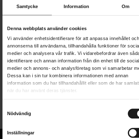
Butik och hämtningstid
Välj
Samtycke
Information
Om
649 kr
Denna webbplats använder cookies
Lägg i varukorg
Vi använder enhetsidentifierare för att anpassa innehållet oc
annonserna till användarna, tillhandahålla funktioner för socia
1 års öppet köp
1 års fri service
medier och analysera vår trafik. Vi vidarebefordrar även såd
Hämta i butik
identifierare och annan information från din enhet till de socia
medier och annons- och analysföretag som vi samarbetar m
Dessa kan i sin tur kombinera informationen med annan
information som du har tillhandahållit eller som de har samlat
Produktinformation
när du har använt deras tjänster.
SKS Bluemels Style skärmset för cyklar med
S
Tekniska specifikationer
hjulstorlek 28". De klassiska SKS-skärmarna har en
Nödvändig
a
matt design och enkel montering. Skärmarna är
m
Allmänt
robusta och stela, tillverkade av tunn aluminium
t
Inställningar
omgiven av plast. Stagen kan lossas med ARS-
HJULSTORLEK
y
29/27.5