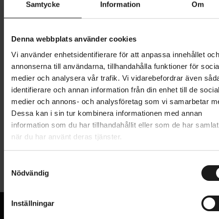
Samtycke
Information
Om
549 kr
Denna webbplats använder cookies
Lägg i varukorg
Vi använder enhetsidentifierare för att anpassa innehållet oc
annonserna till användarna, tillhandahålla funktioner för socia
1 års öppet köp
1 års fri service
medier och analysera vår trafik. Vi vidarebefordrar även såd
Hämta i butik
identifierare och annan information från din enhet till de socia
medier och annons- och analysföretag som vi samarbetar m
Dessa kan i sin tur kombinera informationen med annan
Produktinformation
information som du har tillhandahållit eller som de har samlat
när du har använt deras tjänster.
AXA Block XXL är ett högkvalitativt godkänt ramlås
Tekniska specifikationer
med en extra bred öppning som skapar mer utrymme
S
för däck och stänkskärm. Block XXL har en cylinder
Nödvändig
a
Allmänt
som är tålig mot borrning och ger optimal säkerhet
m
t
tack vare sitt härdade stålfäste. Den ergonomiska
CERTIFIERAT AV SBSC
Inställningar
Ja
y
designen av tryckknappen ger maximal komfort.
LÅS - TYP