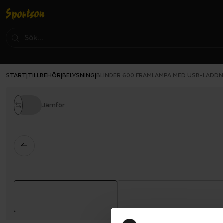
START
TILLBEHÖR
BELYSNING
|
|
|
BLINDER 600 FRAMLAMPA MED USB-LADDN
Jämför