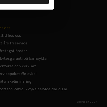
OS OSS
lltid hos oss
tt års fri service
öretagstjänster
nbytesgaranti på barncyklar
onterat och körklart
ervicepaket för cykel
jälvriskeliminering
portson Patrol - cykelservice där du är
Sportson 2024