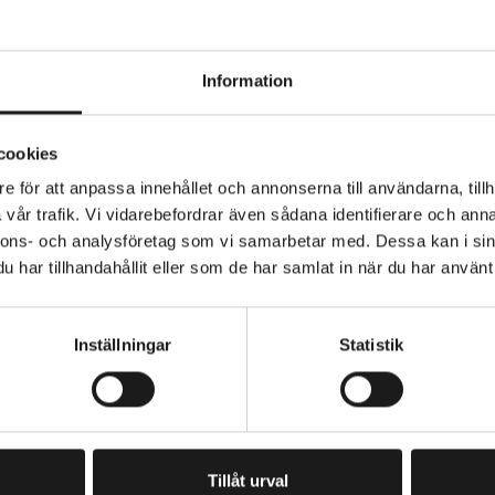
Information
r 600 är en kraftfull framlampa som är perfekt för lands
cookies
g batteritid, en robust men kompakt design, flera
lternativ och en ljusstråle med en styrka på 600 lumen.
e för att anpassa innehållet och annonserna till användarna, tillh
vår trafik. Vi vidarebefordrar även sådana identifierare och anna
ampa med en ljusstyrka på 600 lumen
nnons- och analysföretag som vi samarbetar med. Dessa kan i sin
SOMRÅDE
BELYSNING - TYP
 meters sikt
Framlampa
har tillhandahållit eller som de har samlat in när du har använt 
STRÖMKÄLLA
mmars batteritid på maxläget
USB
Inställningar
Statistik
ll 120 timmars batteritid på Eco Flash-läget
sten medföljer: ett fäste för montering under en dator oc
äste för montering på styret
PRENUMERERA PÅ VÅRT NYHETSBREV
E
M
ogrammerad med 6 effektlägen
A
I
Tillåt urval
L