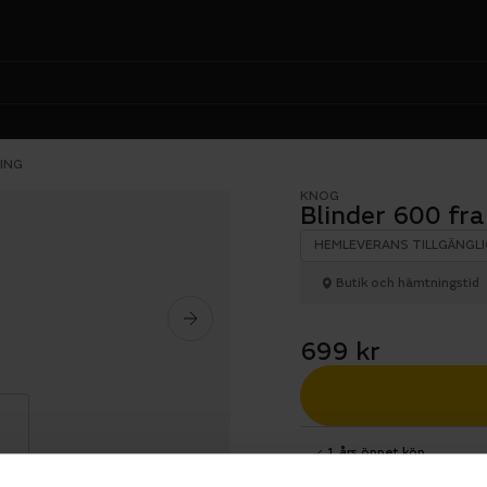
ING
KNOG
Blinder 600 f
HEMLEVERANS TILLGÄNGLI
Butik och hämtningstid
699 kr
1 års öppet köp