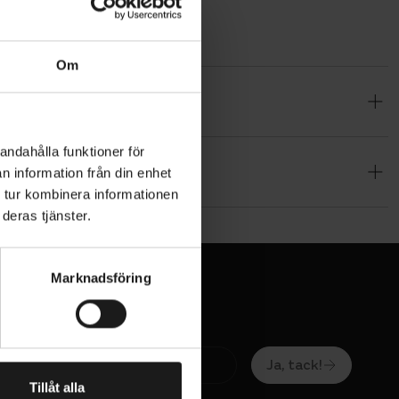
Om
vägscykling.
andahålla funktioner för
n information från din enhet
 tur kombinera informationen
deras tjänster.
Marknadsföring
h ett
Ja, tack!
Tillåt alla