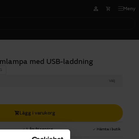
Meny
ramlampa med USB-laddning
G
Välj
Lägg i varukorg
1 års fri service
Hämta i butik