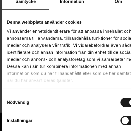
Samtycke
Information
Om
499 kr
Lägg i varukorg
Denna webbplats använder cookies
Vi använder enhetsidentifierare för att anpassa innehållet oc
1 års öppet köp
1 års fri service
annonserna till användarna, tillhandahålla funktioner för socia
Hämta i butik
medier och analysera vår trafik. Vi vidarebefordrar även såd
identifierare och annan information från din enhet till de socia
medier och annons- och analysföretag som vi samarbetar m
Dessa kan i sin tur kombinera informationen med annan
Produktinformation
information som du har tillhandahållit eller som de har samlat
när du har använt deras tjänster.
Thule Bike Frame Adapter är en ramadapter för enkel
Tekniska specifikationer
transport av cyklar med ramtyper som är svåra att
S
fästa i vissa cykelhållare (till exempel damcyklar,
Nödvändig
a
Allmänt
BMX-cyklar och downhillcyklar).
m
t
CYKELHÅLLARE - TILLBEHÖR
Inställningar
Tillbehör till cykelhållare
y
Monteras mellan sadelstolpen och styrlagret
VARUMÄRKE