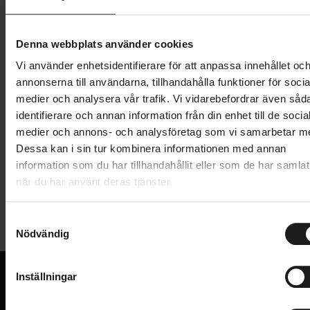
499 kr
Lägg i varukorg
Denna webbplats använder cookies
Vi använder enhetsidentifierare för att anpassa innehållet oc
1 års öppet köp
1 års fri service
annonserna till användarna, tillhandahålla funktioner för socia
Hämta i butik
medier och analysera vår trafik. Vi vidarebefordrar även såd
identifierare och annan information från din enhet till de socia
medier och annons- och analysföretag som vi samarbetar m
Dessa kan i sin tur kombinera informationen med annan
Produktinformation
information som du har tillhandahållit eller som de har samlat
när du har använt deras tjänster.
Muc-Off Bike Care Essentials Kit innehåller allt du
Tekniska specifikationer
behöver för att ta hand om din cykel. Kittet innehåller
S
följande produkter:
Nödvändig
a
Allmänt
Nano Tech Bike Cleaner: cykelrengöring med
m
PRODUKTTYP
effektiv nanoteknologi
t
Borstar, Kit, Rengöring, Smörjning
Inställningar
y
VARUMÄRKE
Bike Protect: smörjning som förhindrar korrosion
Muc-Off
c
VI KAN CYKLAR.