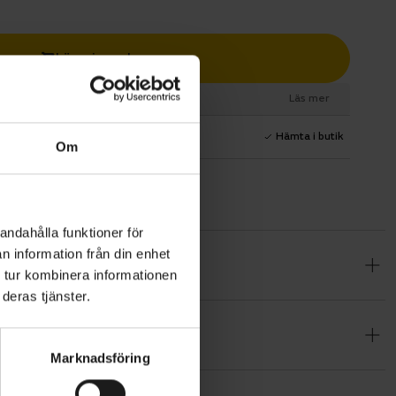
Lägg i varukorg
esurs
Läs mer
1 års fri service
Hämta i butik
Om
andahålla funktioner för
n information från din enhet
,
 tur kombinera informationen
deras tjänster.
-funktion
Marknadsföring
9 växlar
am på snabba