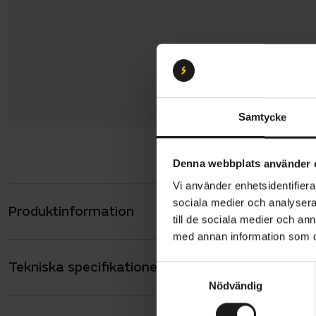
Samtycke
Denna webbplats använder 
Vi använder enhetsidentifierar
sociala medier och analysera 
Produktinformation
Merida Big
till de sociala medier och a
avslappnad
med annan information som du 
Tekniska specifikationer
Allmänt
Den har en
S
Nödvändig
a
som ökar k
ANTAL VÄXLAR
9
m
ger dig alla