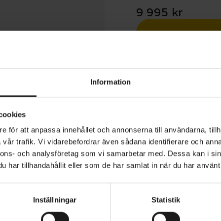
9 995 kr
Betala med R
1 års öppet köp
Information
cookies
e för att anpassa innehållet och annonserna till användarna, tillh
vår trafik. Vi vidarebefordrar även sådana identifierare och anna
.Nine 40 är en hardtail-mountainbike med aluminiumram
nnons- och analysföretag som vi samarbetar med. Dessa kan i sin
 geometri och 29-tumshjul.
har tillhandahållit eller som de har samlat in när du har använt 
 dämpargaffel med 120 millimeter slaglängd och lockout
Inställningar
Statistik
omfort, grepp och säkerhet. Shimano CUES-drivlina med 
VARUMÄRKE
Merida
 alternativ du behöver for att klättra brant eller flyta fr