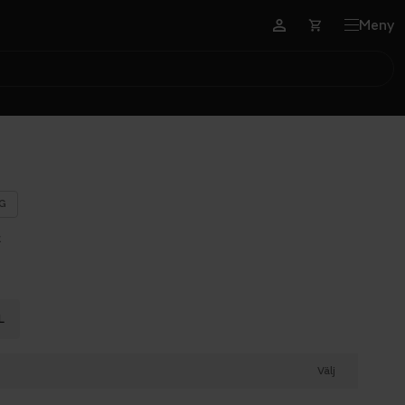
Meny
G
k
L
Välj