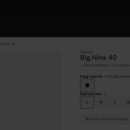
G.NINE 40
MERIDA
Big.Nine 40
HEMLEVERANS TILLGÄNGLI
Färg teknisk
Metallic Blac
Ramstorlek
S
S
M
L
X
Butik och hämtningstid