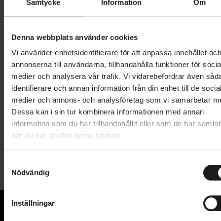
Samtycke
Information
Om
1 399 kr
Lägg i varukorg
Denna webbplats använder cookies
Vi använder enhetsidentifierare för att anpassa innehållet oc
1 års öppet köp
1 års fri service
annonserna till användarna, tillhandahålla funktioner för socia
Hämta i butik
medier och analysera vår trafik. Vi vidarebefordrar även såd
identifierare och annan information från din enhet till de socia
medier och annons- och analysföretag som vi samarbetar m
Dessa kan i sin tur kombinera informationen med annan
Produktinformation
information som du har tillhandahållit eller som de har samlat
när du har använt deras tjänster.
Thule Bexey Dog Bed L är en hundbädd till
Tekniska specifikationer
cykelvagnen Bexey L. Bädden erbjuder extra komfort
S
och vaddering, en enkel men betydande
Nödvändig
a
Allmänt
uppgradering från hundcykelvagnens redan
m
inkluderade vadderade golv. Den är utformad för att
t
VAGN - TYP
Inställningar
Vagntillbehör
y
göra varje resa roligare för din hund, och ger en
VARUMÄRKE