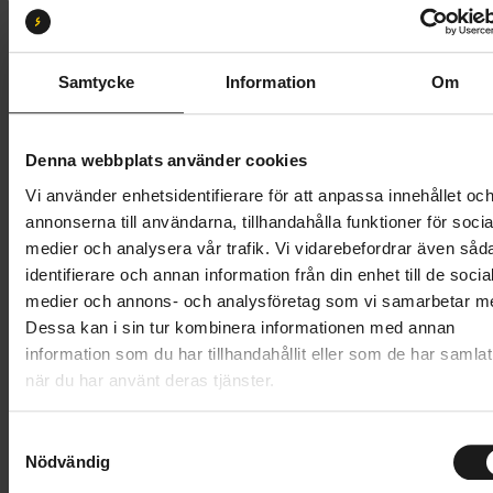
Storlek:
S
S
M
L
Samtycke
Information
Om
Butik och hämtningstid
Välj
Denna webbplats använder cookies
449 kr
Vi använder enhetsidentifierare för att anpassa innehållet oc
annonserna till användarna, tillhandahålla funktioner för socia
Lägg i varukorg
medier och analysera vår trafik. Vi vidarebefordrar även såd
identifierare och annan information från din enhet till de socia
1 års öppet köp
1 års fri service
medier och annons- och analysföretag som vi samarbetar m
Hämta i butik
Dessa kan i sin tur kombinera informationen med annan
information som du har tillhandahållit eller som de har samlat
när du har använt deras tjänster.
Produktinformation
S
GripGrab Windproof Winter Cycling Cap är en vindtät
Nödvändig
a
m