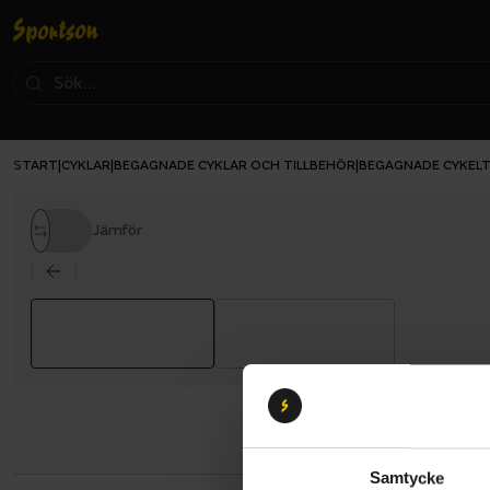
START
CYKLAR
BEGAGNADE CYKLAR OCH TILLBEHÖR
BEGAGNADE CYKELT
|
|
|
Jämför
Samtycke