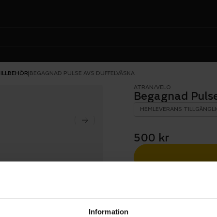
ILLBEHÖR
|
BEGAGNAD PULSE AVS DUFFELVÄSKA
ATRAN/VELO
Begagnad Pulse
HEMLEVERANS TILLGÄNGLI
500 kr
Information