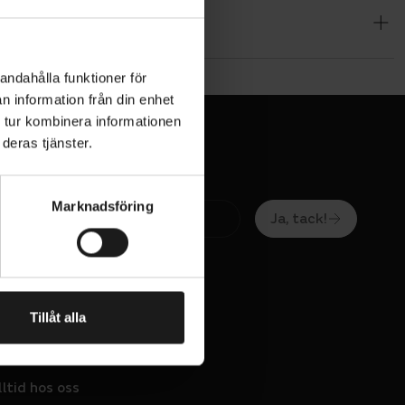
prungligt
andahålla funktioner för
n information från din enhet
i reserverar
 tur kombinera informationen
deras tjänster.
Marknadsföring
Ja, tack!
Tillåt alla
OS OSS
lltid hos oss