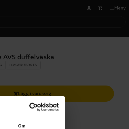
Meny
 AVS duffelväska
G
I LAGER: FARSTA
Lägg i varukorg
Om