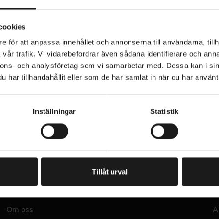
ran/Velo Pulse AVS duffelväska i mycket bra skick. Urs
cookies
e för att anpassa innehållet och annonserna till användarna, tillh
 finns i butik hos Sportson Farsta.
vår trafik. Vi vidarebefordrar även sådana identifierare och anna
 säljs i befintligt skick och finns endast i ett exemplar. V
nnons- och analysföretag som vi samarbetar med. Dessa kan i sin
 eventuell slutförsäljning.
har tillhandahållit eller som de har samlat in när du har använt 
PRENUMERERA PÅ VÅRT NYHETSBREV
E
Inställningar
Statistik
M
A
I
L
Jag har läst och godkänner Sportsons
integritetspolicy
.
I
N
P
U
T
Tillåt urval
entkort
OM OSS
H
Om oss
A