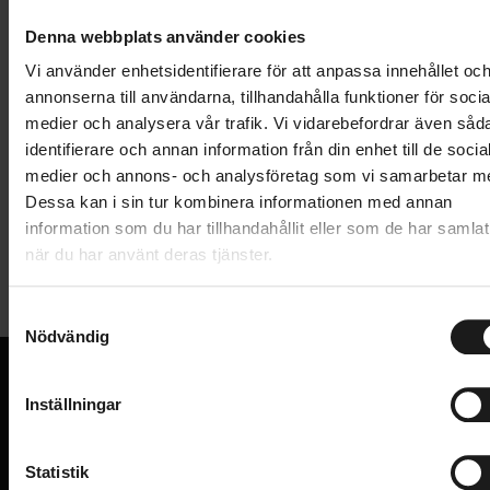
Finns enbart tillgänglig för upphämtning i butik
699 kr
Denna webbplats använder cookies
Vi använder enhetsidentifierare för att anpassa innehållet oc
Lägg i varukorg
annonserna till användarna, tillhandahålla funktioner för socia
medier och analysera vår trafik. Vi vidarebefordrar även såd
1 års öppet köp
1 års fri service
identifierare och annan information från din enhet till de socia
Hämta i butik
medier och annons- och analysföretag som vi samarbetar m
Dessa kan i sin tur kombinera informationen med annan
information som du har tillhandahållit eller som de har samlat
när du har använt deras tjänster.
Produktinformation
S
Passar till Flex och Delight med batterikontakt med
Nödvändig
a
3-pin kontakt, vänligen se bild.
m
t
Inställningar
y
VI KAN CYKLAR.
Hos oss hittar du kvalitetscyklar från välkända
c
varumärken och alla cykeltillbehör du behöver för den
k
Statistik