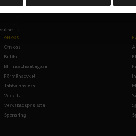
Jag har läst och godkänner Sportsons
integritetspolicy
.
I
N
P
U
T
entkort
OM OSS
H
Om oss
A
Butiker
E
Bli franchisetagare
F
Förmånscykel
I
Jobba hos oss
M
Verkstad
S
Verkstadsprislista
S
Sponsring
S