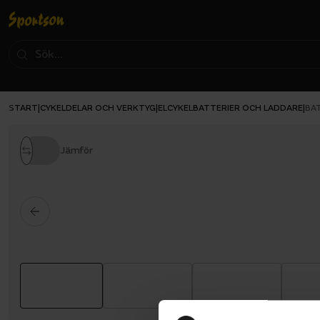
START
CYKELDELAR OCH VERKTYG
ELCYKELBATTERIER OCH LADDARE
|
|
|
BA
Jämför