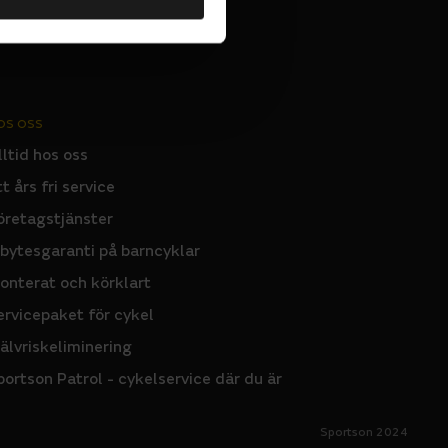
OS OSS
lltid hos oss
tt års fri service
öretagstjänster
nbytesgaranti på barncyklar
onterat och körklart
ervicepaket för cykel
jälvriskeliminering
portson Patrol - cykelservice där du är
Sportson 2024