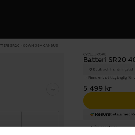
TTERI SR20 400WH 36V CANBUS
CYCLEUROPE
Batteri SR20 
Butik och hämtningstid
Finns enbart tillgänglig för
5 499 kr
Betala med R
1 års öppet köp