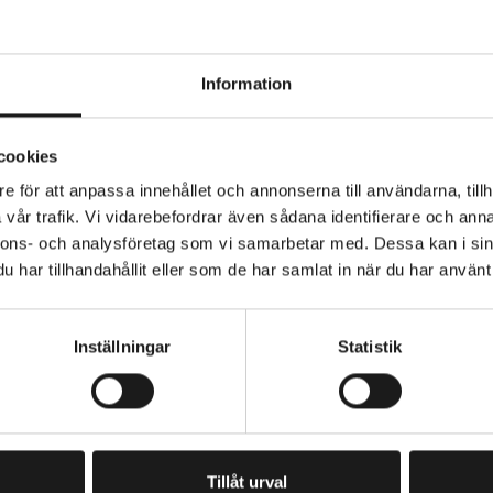
Information
. pkt.hållare passar 2020 års el-cyklar IPX7
cookies
e för att anpassa innehållet och annonserna till användarna, tillh
vår trafik. Vi vidarebefordrar även sådana identifierare och anna
nnons- och analysföretag som vi samarbetar med. Dessa kan i sin
ITET
har tillhandahållit eller som de har samlat in när du har använt 
YP
Inställningar
Statistik
BH
RING
PRENUMERERA PÅ VÅRT NYHETSBREV
E
M
A
I
Tillåt urval
L