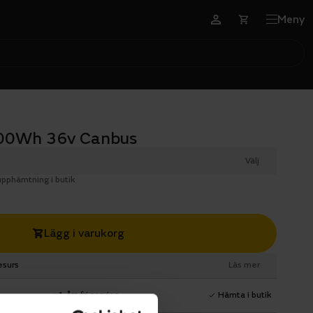
Meny
400Wh 36v Canbus
Välj
 upphämtning i butik
Lägg i varukorg
esurs
Läs mer
1 års fri service
Hämta i butik