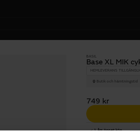
BASIL
Base XL MIK cy
HEMLEVERANS TILLGÄNGLI
Butik och hämtningstid
749 kr
1 års öppet köp