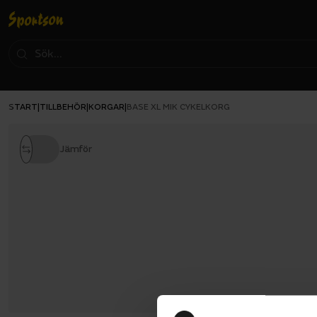
START
TILLBEHÖR
KORGAR
|
|
|
BASE XL MIK CYKELKORG
Jämför