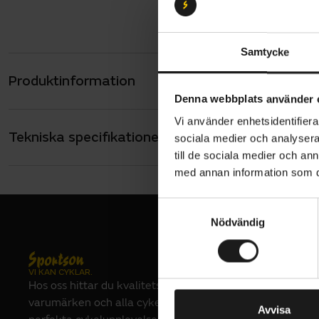
Samtycke
Produktinformation
Cykelkorg i
Denna webbplats använder 
bakpakethå
undertill f
Vi använder enhetsidentifierar
Tekniska specifikationer
Allmänt
sociala medier och analysera 
till de sociala medier och a
FÄSTE
MIK-fäste
med annan information som du 
VARUMÄRKE
Basil
S
Nödvändig
a
m
t
VI KAN CYKLAR.
y
Hos oss hittar du kvalitetscyklar från välkända
c
varumärken och alla cykeltillbehör du behöver för den
k
Avvisa