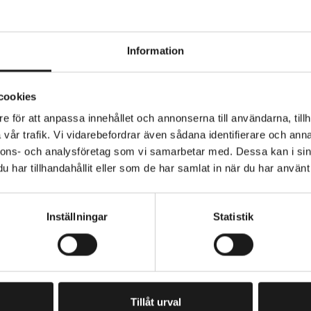
Information
 stålnät med förmonterad MIK-adapterplatta. Passar till
cookies
llare med MIK-system. Extra stor med mjukt handtag o
ör minskat slitage. Mått: B44 x L23,5 x H17,5.
e för att anpassa innehållet och annonserna till användarna, tillh
vår trafik. Vi vidarebefordrar även sådana identifierare och anna
nnons- och analysföretag som vi samarbetar med. Dessa kan i sin
KORG - TYP
Bak
har tillhandahållit eller som de har samlat in när du har använt 
Inställningar
Statistik
PRENUMERERA PÅ VÅRT NYHETSBREV
E
M
A
I
Tillåt urval
L