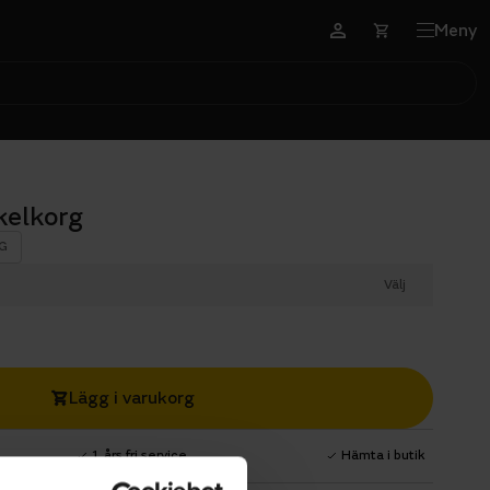
Meny
kelkorg
G
Välj
Lägg i varukorg
1 års fri service
Hämta i butik