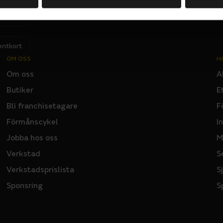
Jag har läst och godkänner Sportsons
integritetspolicy
.
I
N
P
U
T
entkort
OM OSS
H
Om oss
A
Butiker
E
Bli franchisetagare
F
Förmånscykel
I
Jobba hos oss
M
Verkstad
S
Verkstadsprislista
S
Sponsring
S