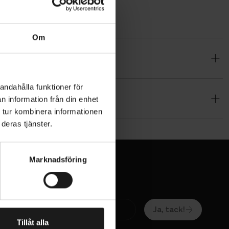
Om
ch skydd
andahålla funktioner för
n information från din enhet
 tur kombinera informationen
deras tjänster.
Marknadsföring
Ja, tack!
Tillåt alla