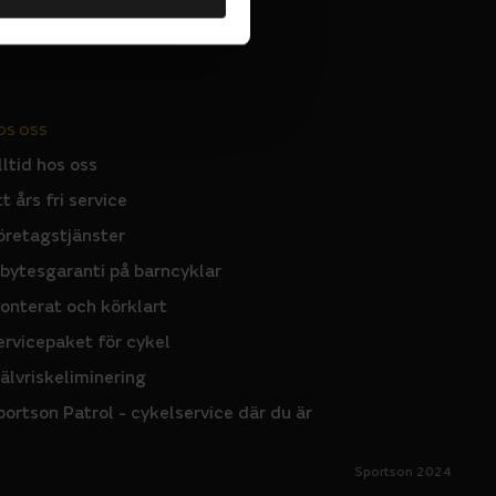
OS OSS
lltid hos oss
tt års fri service
öretagstjänster
nbytesgaranti på barncyklar
onterat och körklart
ervicepaket för cykel
jälvriskeliminering
portson Patrol - cykelservice där du är
Sportson 2024