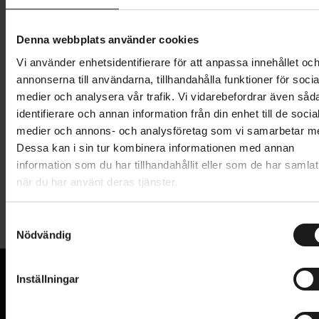
Lägg i varukorg
Denna webbplats använder cookies
Vi använder enhetsidentifierare för att anpassa innehållet oc
1 års öppet köp
1 års fri service
annonserna till användarna, tillhandahålla funktioner för socia
Hämta i butik
medier och analysera vår trafik. Vi vidarebefordrar även såd
identifierare och annan information från din enhet till de socia
medier och annons- och analysföretag som vi samarbetar m
Produktinformation
Dessa kan i sin tur kombinera informationen med annan
information som du har tillhandahållit eller som de har samlat
när du har använt deras tjänster.
Shimano bakväxel Deore XT RD-M8100-SGS 12-
Tekniska specifikationer
delat.
S
12-delat
Nödvändig
Allmänt
a
Direktmonterad (Shadow+)
m
ANTAL VÄXLAR
12
t
Växelförare: SGS
Inställningar
PRODUKTTYP
y
Bakväxel
Övre drev min: 10T
VI KAN CYKLAR.
c
Hos oss hittar du kvalitetscyklar från välkända