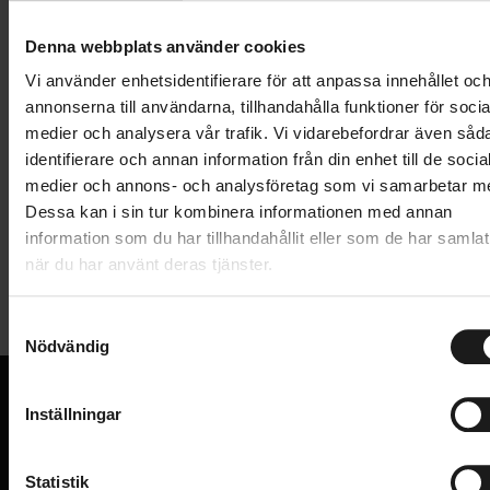
Lägg i varukorg
Denna webbplats använder cookies
1 års öppet köp
1 års fri service
Vi använder enhetsidentifierare för att anpassa innehållet oc
Hämta i butik
annonserna till användarna, tillhandahålla funktioner för socia
medier och analysera vår trafik. Vi vidarebefordrar även såd
identifierare och annan information från din enhet till de socia
medier och annons- och analysföretag som vi samarbetar m
Produktinformation
Dessa kan i sin tur kombinera informationen med annan
information som du har tillhandahållit eller som de har samlat
Komplett bakhjul 29" för 6-bults bromsskiva och
när du har använt deras tjänster.
Tekniska specifikationer
kassett 8-10 växlar. Med QR-koppling.
Dubbelbottnad aluminiumfälg.
S
Allmänt
Bromsskiva, kassett och fälgband köps separat.
Nödvändig
a
m
ANVÄNDNINGSOMRÅDE
MTB - XC
t
Inställningar
HJUL - TYP
Bakhjul
y
VI KAN CYKLAR.
c
Hos oss hittar du kvalitetscyklar från välkända
HJULSTORLEK
29
k
Statistik
varumärken och alla cykeltillbehör du behöver för den