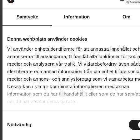
Butik och hämtningstid
Välj
Samtycke
Information
Om
2 749 kr
Denna webbplats använder cookies
Lägg i varukorg
Vi använder enhetsidentifierare för att anpassa innehållet oc
Betala med Resurs
Läs mer
annonserna till användarna, tillhandahålla funktioner för socia
medier och analysera vår trafik. Vi vidarebefordrar även såd
1 års öppet köp
1 års fri service
identifierare och annan information från din enhet till de socia
Hämta i butik
medier och annons- och analysföretag som vi samarbetar m
Dessa kan i sin tur kombinera informationen med annan
information som du har tillhandahållit eller som de har samlat
när du har använt deras tjänster.
Produktinformation
S
Bakhjul med Shimano Nexus 7-växlat nav, inklusive
Nödvändig
a
Tekniska specifikationer
rullbroms.
m