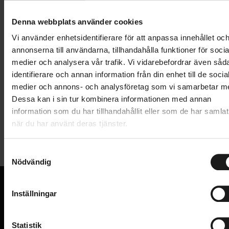
Lägg i varukorg
Denna webbplats använder cookies
1 års öppet köp
1 års fri service
Vi använder enhetsidentifierare för att anpassa innehållet oc
Hämta i butik
annonserna till användarna, tillhandahålla funktioner för socia
medier och analysera vår trafik. Vi vidarebefordrar även såd
identifierare och annan information från din enhet till de socia
medier och annons- och analysföretag som vi samarbetar m
Produktinformation
Dessa kan i sin tur kombinera informationen med annan
information som du har tillhandahållit eller som de har samlat
Lite bakhjul 20", för kassett 8-11-vxl. Med fäste för
när du har använt deras tjänster.
Tekniska specifikationer
6-bultsskiva och QR-koppling.
S
Allmänt
Nödvändig
ETRTO 406-21, 36 hål
a
m
ANVÄNDNINGSOMRÅDE
Dubbelbottnad aluminiumfälg
Barn och junior
t
Inställningar
HJUL - TYP
Fälgband köps separat
Bakhjul
y
VI KAN CYKLAR.
c
Hos oss hittar du kvalitetscyklar från välkända
HJULSTORLEK
20
k
Statistik
varumärken och alla cykeltillbehör du behöver för den