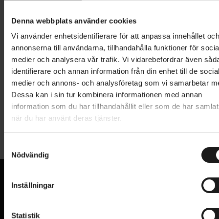
Lägg i varukorg
Denna webbplats använder cookies
1 års öppet köp
1 års fri service
Vi använder enhetsidentifierare för att anpassa innehållet oc
Hämta i butik
annonserna till användarna, tillhandahålla funktioner för socia
medier och analysera vår trafik. Vi vidarebefordrar även såd
identifierare och annan information från din enhet till de socia
medier och annons- och analysföretag som vi samarbetar m
Produktinformation
Dessa kan i sin tur kombinera informationen med annan
information som du har tillhandahållit eller som de har samlat
Shimano BR-R7000 är en bakbroms som ingår i
när du har använt deras tjänster.
Tekniska specifikationer
Shimano 105-serien. Denna mekaniska fälgbroms är
designad för landsvägscykling och ger hög
S
Allmänt
bromsprestanda i olika väderförhållanden.
Nödvändig
a
m
BROMSDEL
Bromsok
t
Inställningar
BROMSSYSTEM
Fälgbroms, mekanisk
y
VI KAN CYKLAR.
c
Hos oss hittar du kvalitetscyklar från välkända
STORLEK BROMSSKIVA
mm
k
Statistik
varumärken och alla cykeltillbehör du behöver för den