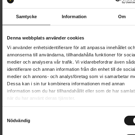
Samtycke
Information
Om
Butik och hämtningstid
Välj
1 199 kr
Denna webbplats använder cookies
Vi använder enhetsidentifierare för att anpassa innehållet oc
Lägg i varukorg
annonserna till användarna, tillhandahålla funktioner för socia
medier och analysera vår trafik. Vi vidarebefordrar även såd
1 års öppet köp
1 års fri service
identifierare och annan information från din enhet till de socia
Hämta i butik
medier och annons- och analysföretag som vi samarbetar m
Dessa kan i sin tur kombinera informationen med annan
information som du har tillhandahållit eller som de har samlat
när du har använt deras tjänster.
Produktinformation
S
Ortlieb Back-Roller Urban är en vattentät sidoväska
Nödvändig
a
Tekniska specifikationer
till pakethållaren. Den är tillverkad av ett tåligt
m
material med svetsade sömmar för att säkerställa en