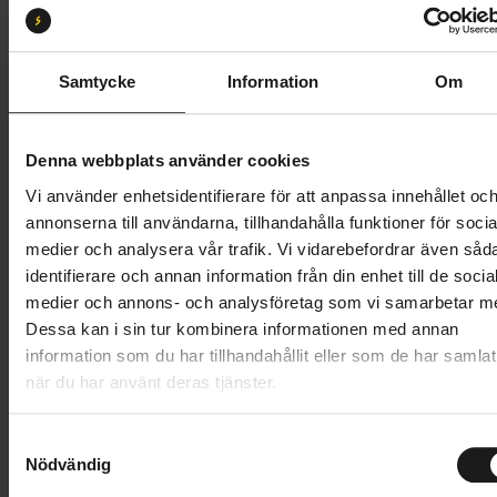
S
M
Butik och hämtningstid
Välj
Samtycke
Information
Om
45 995 kr
Denna webbplats använder cookies
Lägg i varukorg
Vi använder enhetsidentifierare för att anpassa innehållet oc
annonserna till användarna, tillhandahålla funktioner för socia
Betala med Resurs
Läs mer
medier och analysera vår trafik. Vi vidarebefordrar även såd
identifierare och annan information från din enhet till de socia
1 års öppet köp
1 års fri service
medier och annons- och analysföretag som vi samarbetar m
Hämta i butik
Dessa kan i sin tur kombinera informationen med annan
information som du har tillhandahållit eller som de har samlat
när du har använt deras tjänster.
Produktinformation
S
Scott Axis eRIDE 30 Lady är en el-MTB som är
Nödvändig
a
Tekniska specifikationer
idealisk för skogsäventyr och trekking – det är bara
m