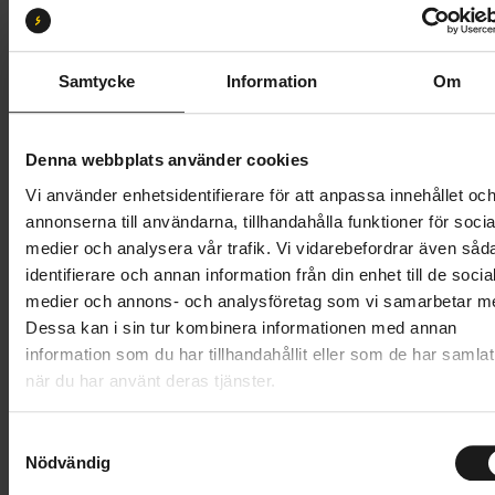
S
Butik och hämtningstid
Välj
Samtycke
Information
Om
52 995 kr
Denna webbplats använder cookies
Lägg i varukorg
Vi använder enhetsidentifierare för att anpassa innehållet oc
annonserna till användarna, tillhandahålla funktioner för socia
Betala med Resurs
Läs mer
medier och analysera vår trafik. Vi vidarebefordrar även såd
identifierare och annan information från din enhet till de socia
1 års öppet köp
1 års fri service
medier och annons- och analysföretag som vi samarbetar m
Hämta i butik
Dessa kan i sin tur kombinera informationen med annan
information som du har tillhandahållit eller som de har samlat
när du har använt deras tjänster.
Produktinformation
S
Scott Axis 20 Wave är en perfekt kombination av
Nödvändig
a
Tekniska specifikationer
stadscykel och mountainbike. Denna elcykel är
m