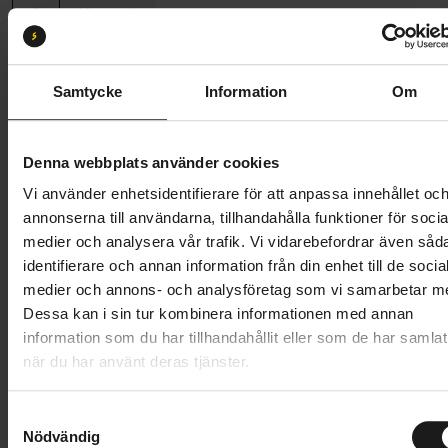
S
M
L
Butik och hämtningstid
Välj
Samtycke
Information
Om
43 996 kr
54 995 kr
Prishistorik
Denna webbplats använder cookies
Vi använder enhetsidentifierare för att anpassa innehållet oc
Lägg i varukorg
annonserna till användarna, tillhandahålla funktioner för socia
medier och analysera vår trafik. Vi vidarebefordrar även såd
Betala med Resurs
Läs mer
identifierare och annan information från din enhet till de socia
1 års öppet köp
1 års fri service
medier och annons- och analysföretag som vi samarbetar m
Hämta i butik
Dessa kan i sin tur kombinera informationen med annan
information som du har tillhandahållit eller som de har samlat
när du har använt deras tjänster.
Produktinformation
S
Nödvändig
a