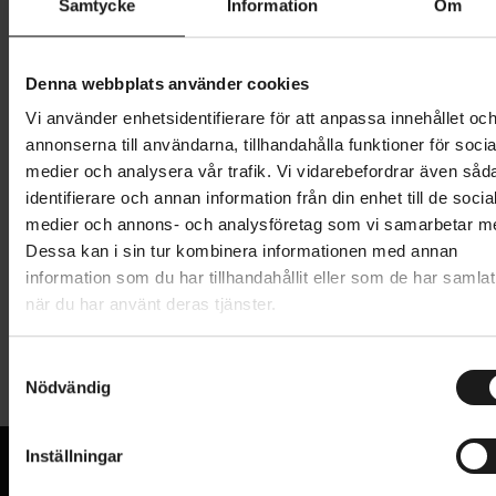
Samtycke
Information
Om
1 599 kr
Lägg i varukorg
Denna webbplats använder cookies
Vi använder enhetsidentifierare för att anpassa innehållet oc
1 års öppet köp
1 års fri service
annonserna till användarna, tillhandahålla funktioner för socia
Hämta i butik
medier och analysera vår trafik. Vi vidarebefordrar även såd
identifierare och annan information från din enhet till de socia
medier och annons- och analysföretag som vi samarbetar m
Dessa kan i sin tur kombinera informationen med annan
Produktinformation
information som du har tillhandahållit eller som de har samlat
när du har använt deras tjänster.
Elite Arca är en väggmonterad cykelhållare för alla
Tekniska specifikationer
cykeltyper. Hållaren ger dig ett smidigt sätt att
S
förvara din cykel. Hållaren har en viktkapacitet på
Nödvändig
a
Allmänt
upp till 30 kg. Den är tillverkad av stål, med en yta i
m
imitationsläder som skyddar ramen. I kittet medföljer
t
VARUMÄRKE
Inställningar
Elite
y
även en mindre väggmonterad krok för hjälmen eller