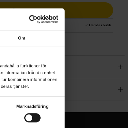
Lägg i varukorg
1 års fri service
Hämta i butik
Om
andahålla funktioner för
kelstrumpor
n information från din enhet
a dina vader
 tur kombinera informationen
deras tjänster.
syntetiska
lyamid 7%
ligt
Marknadsföring
arhet tack
en