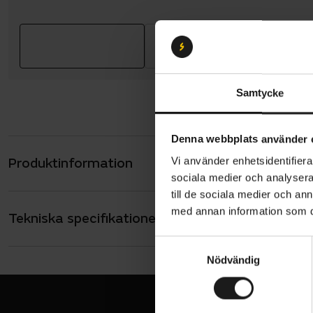
Samtycke
Denna webbplats använder 
Produktinformation
Vi använder enhetsidentifierar
GripGrab Al
sociala medier och analysera 
som är natu
till de sociala medier och a
och fötter 
med annan information som du 
Tekniska specifikationer
Allmänt
Merinoullsb
ANVÄNDARE
S
Unisex
fibrer. Mat
Nödvändig
a
isolerande 
m
SÄSONG
Höst/vinter
t
vare de in
y