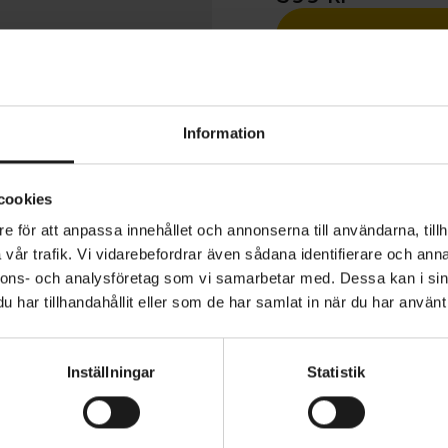
1 års öppet köp
Information
cookies
e för att anpassa innehållet och annonserna till användarna, tillh
pine Merino High Cut vinterstrumpor är lyxigt mjuka cy
vår trafik. Vi vidarebefordrar även sådana identifierare och anna
rligt isolerande och har en skärning i vadhöjd för att håll
nnons- och analysföretag som vi samarbetar med. Dessa kan i sin
varma under vintercykelturerna.
har tillhandahållit eller som de har samlat in när du har använt 
landningen består av 54 % merinoull i kombination med 
MATERIAL
54% Merinoull 20% Akryl 16% Po
erialblandningen ger merinoullens härligt mjuka och natur
Inställningar
Statistik
Polyester 3% Elastan
egenskaper men med förbättrad fukttransport och hållb
VARUMÄRKE
GripGrab
vävda syntetfibrerna. Strumporna värmer men har också 