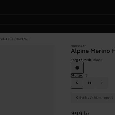
T VINTERSTRUMPOR
GRIPGRAB
Alpine Merino 
Färg teknisk
Black
Storlek:
S
S
M
L
Butik och hämtningstid
399 kr