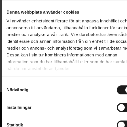
Lägg i varukorg
Denna webbplats använder cookies
1 års öppet köp
1 års fri service
Vi använder enhetsidentifierare för att anpassa innehållet oc
Hämta i butik
annonserna till användarna, tillhandahålla funktioner för socia
medier och analysera vår trafik. Vi vidarebefordrar även såd
identifierare och annan information från din enhet till de socia
medier och annons- och analysföretag som vi samarbetar m
Produktinformation
Dessa kan i sin tur kombinera informationen med annan
information som du har tillhandahållit eller som de har samlat
SKS Air-X-Press 8.0 golvpump är tillverkad med ett
när du har använt deras tjänster.
Tekniska specifikationer
Multi Valve-pumphuvud, vilket innebär att den kan
användas med alla typer av ventiler.
S
Allmänt
Golvpumpen kan pumpa upp till 8 bar / 115 PSI och
Nödvändig
a
har en manometer vid foten som visar lufttrycket i
m
PUMP - TYP
Golvpump
bar/PSI.
t
Inställningar
VARUMÄRKE
SKS
y
VI KAN CYKLAR.
c
Hos oss hittar du kvalitetscyklar från välkända
VENTILTYP
Dunlop/cykelventil, Schrader/bilventil, Presta/racerventil, Alla
k
Statistik
varumärken och alla cykeltillbehör du behöver för den