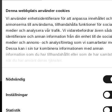
Lägg i varukorg
Denna webbplats använder cookies
1 års öppet köp
1 års fri service
Vi använder enhetsidentifierare för att anpassa innehållet oc
Hämta i butik
annonserna till användarna, tillhandahålla funktioner för socia
medier och analysera vår trafik. Vi vidarebefordrar även såd
identifierare och annan information från din enhet till de socia
medier och annons- och analysföretag som vi samarbetar m
Produktinformation
Dessa kan i sin tur kombinera informationen med annan
information som du har tillhandahållit eller som de har samlat
Specialized Air Tool MTB är en stabil golvpump som är
när du har använt deras tjänster.
Tekniska specifikationer
designad för lågt tryck och hög volym. Den har en
överdimensionerad mätare med en exakthet på +/-
S
Allmänt
2 % för optimalt tryck vid pumpning av stora däck.
Nödvändig
a
m
PUMP - TYP
Switchhitter II-pumphuvud som passar
Golvpump
t
Schrader- och Presta-ventiler
Inställningar
VARUMÄRKE
Specialized
y
VI KAN CYKLAR.
Tillräcklig volym även för Tubeless-däck
c
Hos oss hittar du kvalitetscyklar från välkända
VENTILTYP
Schrader/bilventil, Presta/racerventil
k
Statistik
varumärken och alla cykeltillbehör du behöver för den