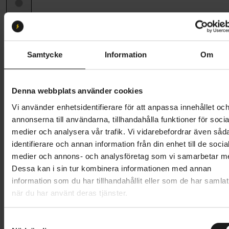
Ramstorlek
XS
XS
S
M
L
Samtycke
Information
Om
Butik och hämtningstid
Välj
Denna webbplats använder cookies
84 995 kr
Vi använder enhetsidentifierare för att anpassa innehållet oc
Lägg i varukorg
annonserna till användarna, tillhandahålla funktioner för socia
medier och analysera vår trafik. Vi vidarebefordrar även såd
Betala med Resurs
Läs mer
identifierare och annan information från din enhet till de socia
medier och annons- och analysföretag som vi samarbetar m
1 års öppet köp
1 års fri service
Dessa kan i sin tur kombinera informationen med annan
Hämta i butik
information som du har tillhandahållit eller som de har samlat
när du har använt deras tjänster.
Produktinformation
S