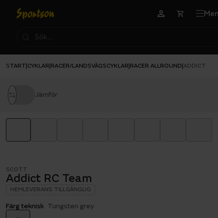
Me
START
CYKLAR
RACER/LANDSVÄGSCYKLAR
RACER ALLROUND
|
|
|
|
ADDICT RC
Jämför
SCOTT
Addict RC Team
HEMLEVERANS TILLGÄNGLIG
Färg teknisk
Tungsten grey