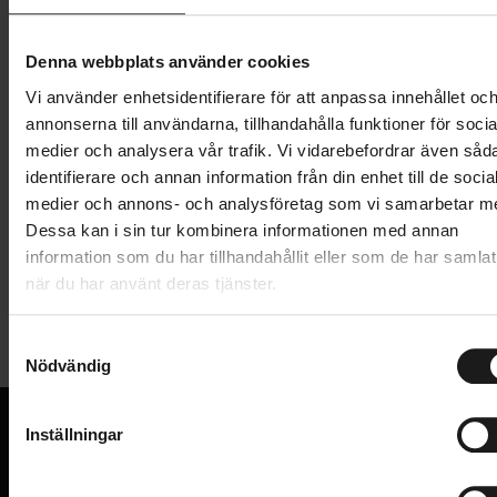
Lägg i varukorg
Denna webbplats använder cookies
Vi använder enhetsidentifierare för att anpassa innehållet oc
1 års öppet köp
1 års fri service
annonserna till användarna, tillhandahålla funktioner för socia
Hämta i butik
medier och analysera vår trafik. Vi vidarebefordrar även såd
identifierare och annan information från din enhet till de socia
medier och annons- och analysföretag som vi samarbetar m
Produktinformation
Dessa kan i sin tur kombinera informationen med annan
information som du har tillhandahållit eller som de har samlat
när du har använt deras tjänster.
Kapell till Cargobike Classic Kindergarden. Tillverkad i
Tekniska specifikationer
tunt giftfri vattenavvisande tälttyg.
S
Nödvändig
Allmänt
a
Bågar köps separat.
m
VARUMÄRKE
Cargobike
t
Inställningar
y
VI KAN CYKLAR.
c
Hos oss hittar du kvalitetscyklar från välkända