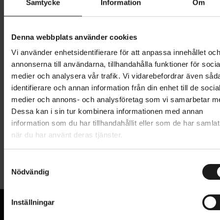
Samtycke
Information
Om
149 kr
Lägg i varukorg
Denna webbplats använder cookies
Vi använder enhetsidentifierare för att anpassa innehållet oc
1 års öppet köp
1 års fri service
annonserna till användarna, tillhandahålla funktioner för socia
Hämta i butik
medier och analysera vår trafik. Vi vidarebefordrar även såd
identifierare och annan information från din enhet till de socia
medier och annons- och analysföretag som vi samarbetar m
Dessa kan i sin tur kombinera informationen med annan
Produktinformation
information som du har tillhandahållit eller som de har samlat
när du har använt deras tjänster.
Abus 3506K är ett lättanvänt spirallås för den som
Tekniska specifikationer
snabbt och lätt vill låsa fast sin cykel. Detta lås är
S
huvudsakligen avsett som grundskydd för
Nödvändig
a
Allmänt
lågpriscyklar på platser med låg stöldrisk.
m
t
CERTIFIERAT AV SBSC
Abus Security Level: 1/15
Inställningar
False
y
LÅS - TYP
6 mm tjock och superflexibel spiralkabel