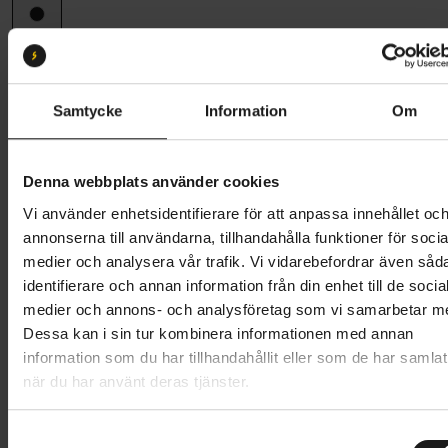
Ramstorlek
Onesize
Onesize
Samtycke
Information
Om
Butik och hämtningstid
Välj
Denna webbplats använder cookies
47 995 kr
Vi använder enhetsidentifierare för att anpassa innehållet oc
Lägg i varukorg
annonserna till användarna, tillhandahålla funktioner för socia
medier och analysera vår trafik. Vi vidarebefordrar även såd
Betala med Resurs
Läs mer
identifierare och annan information från din enhet till de socia
medier och annons- och analysföretag som vi samarbetar m
1 års öppet köp
1 års fri service
Dessa kan i sin tur kombinera informationen med annan
Hämta i butik
information som du har tillhandahållit eller som de har samlat
när du har använt deras tjänster.
Produktinformation
S