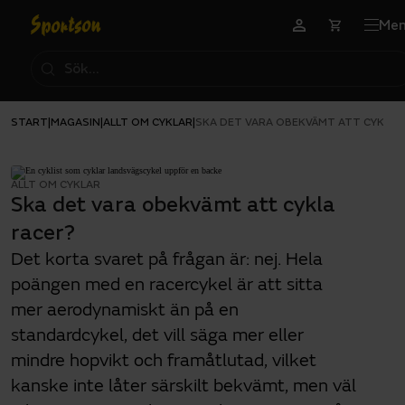
Me
START
MAGASIN
ALLT OM CYKLAR
|
|
|
SKA DET VARA OBEKVÄMT ATT CYKLA 
ALLT OM CYKLAR
Ska det vara obekvämt att cykla
racer?
Det korta svaret på frågan är: nej. Hela
poängen med en racercykel är att sitta
mer aerodynamiskt än på en
standardcykel, det vill säga mer eller
mindre hopvikt och framåtlutad, vilket
kanske inte låter särskilt bekvämt, men väl