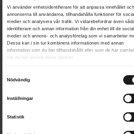
underlag kan en racer med komfortgeometri vara ett
Vi använder enhetsidentifierare för att anpassa innehållet oc
bra val. För den som vill ha en extra skjuts finns även
annonserna till användarna, tillhandahålla funktioner för socia
el-racer, som är precis som en vanlig racer, fast med
medier och analysera vår trafik. Vi vidarebefordrar även såd
elmotor och batteri, vilket hjälper dig i backar eller om
identifierare och annan information från din enhet till de socia
du cyklar i klunga med snabbare kamrater.
medier och annons- och analysföretag som vi samarbetar m
Dessa kan i sin tur kombinera informationen med annan
information som du har tillhandahållit eller som de har samlat
Rätt inställning av cykeln
när du har använt deras tjänster.
Något som påverkar bekvämligheten på cykeln är
inställningen. Detta handlar om att få rätt läge på
S
styre och sadel i relation till pedalerna, så att du får en
Nödvändig
a
bättre kraftöverföring och minskar risken för skador.
m
Det är värt att tänka till lite extra kring
t
Inställningar
kontaktpunkterna för att få en bekväm åkställning.
y
Varför inte investera i en professionell bikefit? På så
c
vis får du en millimeterinställd inpassning så att du
k
Statistik
sitter perfekt.
e
s