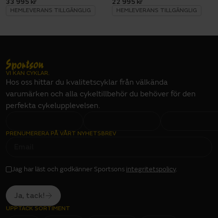
33 995 kr
22 995 kr
HEMLEVERANS TILLGÄNGLIG
HEMLEVERANS TILLGÄNGLIG
VI KAN CYKLAR.
Hos oss hittar du kvalitetscyklar från välkända
varumärken och alla cykeltillbehör du behöver för den
perfekta cykelupplevelsen.
PRENUMERERA PÅ VÅRT NYHETSBREV
E
M
A
I
L
I
Jag har läst och godkänner Sportsons
integritetspolicy
.
N
P
U
T
Ja, tack!
UPPTÄCK SORTIMENT